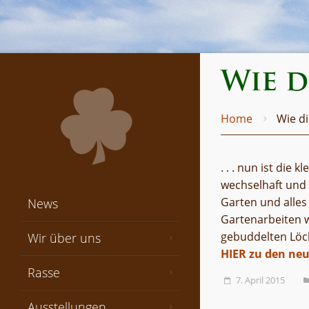
Wie d
Home
Wie di
. . . nun ist die
wechselhaft und 
Garten und alles
News
Gartenarbeiten 
gebuddelten Löc
Wir über uns
HIER zu den neu
Rasse
7. April 2015
Ausstellungen