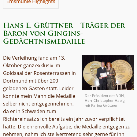
Emsmühle Highlights
Hans E. Grüttner – Träger der
Baron von Gingins-
Gedächtnismedaille
Die Verleihung fand am 13.
Oktober ganz exklusiv im
Goldsaal der Rosenterrassen in
Dortmund mit über 200
geladenen Gästen statt. Leider
konnte mein Mann die Medaille
Der Präsident des VDH,
Herr Christopher Habig
selber nicht entgegennehmen,
mit Karina Grüttner
da er in Schweden zum
Richtereinsatz si
ch bereits ein Jahr zuvor verpflichtet
hatte. Die ehrenvolle Aufgabe, die Medaille entgegen zu
nehmen, nahm ich stellvertretend sehr gerne für ihn