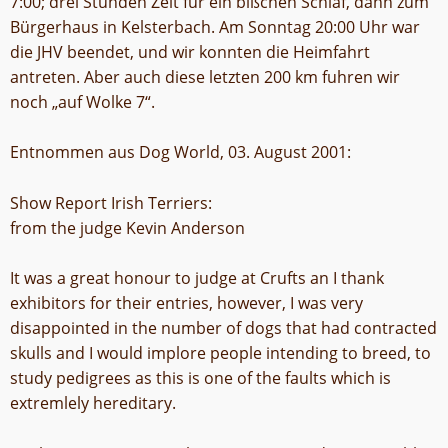
7:00; drei Stunden Zeit für ein bißchen Schlaf, dann zum
Bürgerhaus in Kelsterbach. Am Sonntag 20:00 Uhr war
die JHV beendet, und wir konnten die Heimfahrt
antreten. Aber auch diese letzten 200 km fuhren wir
noch „auf Wolke 7“.
Entnommen aus Dog World, 03. August 2001:
Show Report Irish Terriers:
from the judge Kevin Anderson
It was a great honour to judge at Crufts an I thank
exhibitors for their entries, however, I was very
disappointed in the number of dogs that had contracted
skulls and I would implore people intending to breed, to
study pedigrees as this is one of the faults which is
extremlely hereditary.