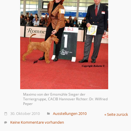
Maximo von der Emsmühle Sieger der
Terriergruppe, CACIB Hannover Richter: Dr. Wilfried
Peper
30. Oktober 2010
Ausstellungen 2010
« Seite zurück
Keine Kommentare vorhanden