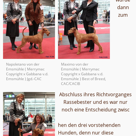
dann
zum
Napoletano von der
Maximo von der
Emsmühle ( Merrymac
Emsmühle ( Merrymac
Copyright x Gabbana v.d.
Copyright x Gabbana v.d.
Emsmühle ) Jgd.-CAC
Emsmühle ) Best of Breed,
CAC/CACIB
Abschluss ihres Richtvorganges
Rassebester und es war nur
noch eine Entscheidung zwisc
hen den drei vorstehenden
Hunden, denn nur diese