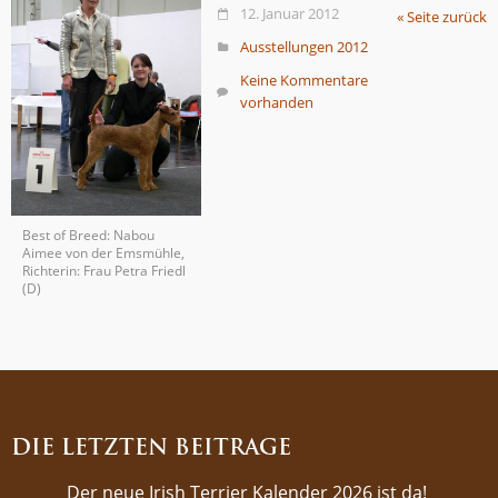
12. Januar 2012
« Seite zurück
Ausstellungen 2012
Keine Kommentare
vorhanden
Best of Breed: Nabou
Aimee von der Emsmühle,
Richterin: Frau Petra Friedl
(D)
DIE LETZTEN BEITRÄGE
Der neue Irish Terrier Kalender 2026 ist da!