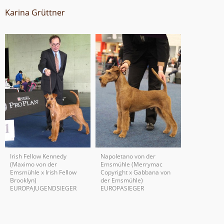
Karina Grüttner
Irish Fellow Kennedy
Napoletano von der
(Maximo von der
Emsmühle (Merrymac
Emsmühle x Irish Fellow
Copyright x Gabbana von
Brooklyn)
der Emsmühle)
EUROPAJUGENDSIEGER
EUROPASIEGER