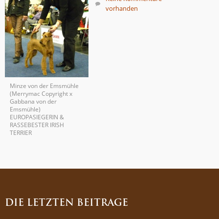
vorhanden
Minze von der Emsmühle
(Merrymac Copyright x
Gabbana von der
Emsmühle)
EUROPASIEGERIN &
RASSEBESTER IRISH
TERRIER
DIE LETZTEN BEITRÄGE