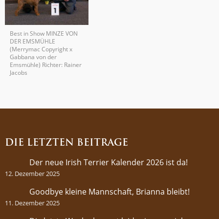
Kommen
vorhan
Best in Show MINZE VON
DER EMSMÜHLE
(Merrymac Copyright x
Gabbana von der
Emsmühle) Richter: Rainer
Jacobs
DIE LETZTEN BEITRÄGE
Der neue Irish Terrier Kalender 2026 ist da!
12. Dezember 2025
Goodbye kleine Mannschaft, Brianna bleibt!
11. Dezember 2025