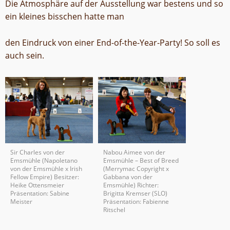
Die Atmosphäre auf der Ausstellung war bestens und so
ein kleines bisschen hatte man
den Eindruck von einer End-of-the-Year-Party! So soll es
auch sein.
Sir Charles von der
Nabou Aimee von der
Emsmühle (Napoletano
Emsmühle – Best of Breed
von der Emsmühle x Irish
(Merrymac Copyright x
Fellow Empire) Besitzer:
Gabbana von der
Heike Ottensmeier
Emsmühle) Richter:
Präsentation: Sabine
Brigitta Kremser (SLO)
Meister
Präsentation: Fabienne
Ritschel