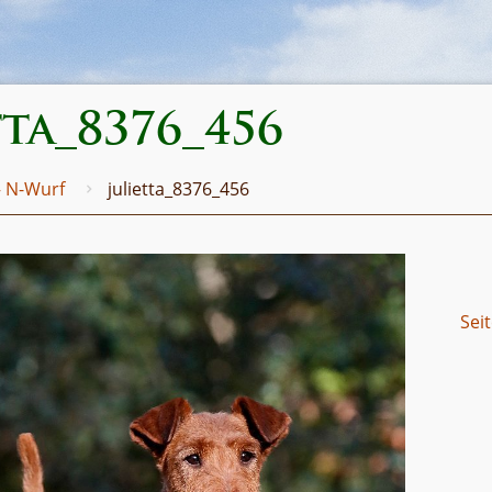
tta_8376_456
– N-Wurf
julietta_8376_456
Sei